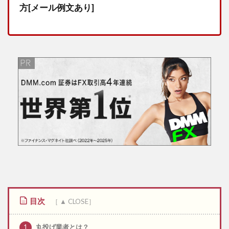
方[メール例文あり]
目次
1
丸投げ業者とは？