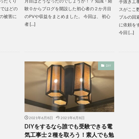
ったくり
月目はどうなったのでしょうか！？ 知識・経
手抜き工
 ではどの
験０からブログを開設した初心者の２か月目
スがここ
の被害に
のPVや収益をまとめました。 今回は、 初心
ブルの回
者 […]
に依頼を
今回 […]
DIY
2021年6月8日
2021年6月8日
DIYをするなら誰でも受験できる電
気工事士２種を取ろう！素人でも勉