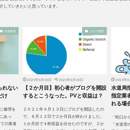
介していきたいと思っています。
水道修理
ブログ運営
2021年6月16日
2021年6月16日
2021年
られない
【２か月目】初心者がブログを開設
水道局
だけ
するとこうなった。PVと収益は？
指定業
れる場
に修理を
２０２１年４月１３日にブログを開設したの
にあっ
で、６月１２日で２か月目が終わりました。
「蛇口か
全ての業者
１か月目で４桁収益を出せたのですが、２か
「水道管