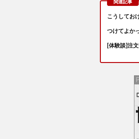
こうしてお
つけてよか
[体験談]注