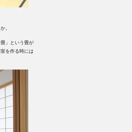
うか。
球畳」という畳が
和室を作る時には