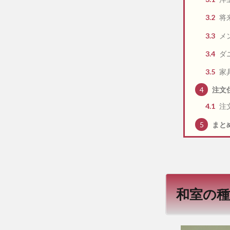
3.2
将
3.3
メ
3.4
ダ
3.5
家
4
注文
4.1
注
5
まと
和室の種