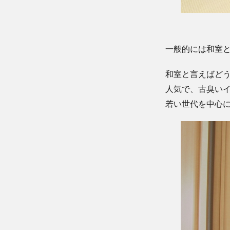
一般的には和室
和室と言えばど
人気で、古臭い
若い世代を中心