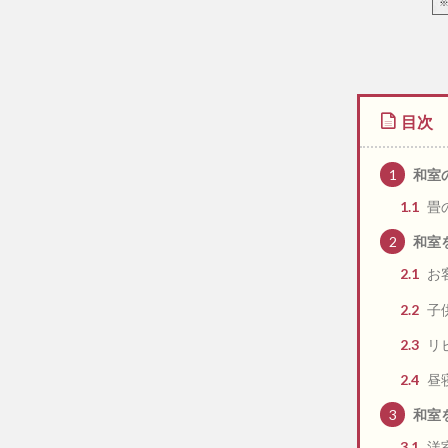
目次
1
和室
1.1
畳
2
和室
2.1
お
2.2
子
2.3
リ
2.4
昼
3
和室
3.1
洋